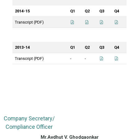
2014-15
Q1
Q2
Q3
Q4
Transcript (PDF)
2013-14
Q1
Q2
Q3
Q4
Transcript (PDF)
-
-
Company Secretary/
Compliance Officer
Mr.Avdhut V. Ghodgaonkar