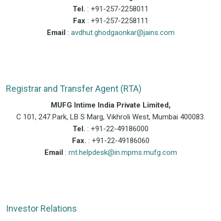
Tel.
: +91-257-2258011
Fax
: +91-257-2258111
Email
:
avdhut.ghodgaonkar@jains.com
Registrar and Transfer Agent (RTA)
MUFG Intime India Private Limited,
C 101, 247 Park, LB S Marg, Vikhroli West, Mumbai 400083.
Tel.
: +91-22-49186000
Fax.
: +91-22-49186060
Email
:
rnt.helpdesk@in.mpms.mufg.com
Investor Relations